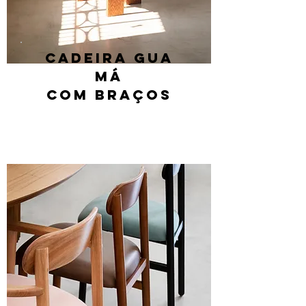
Cadeira
gua
má
com braços