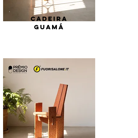
Cadeira
guamá