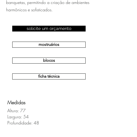
banquetas, permitindo a criação de ambientes
harmônicos e sofisticados.
solicite um orçamento
mostruários
blocos
ficha técnica
Medidas
Altura: 77
Largura: 54
Profundidade: 48