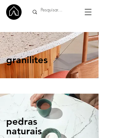
granilites
pedras
naturais