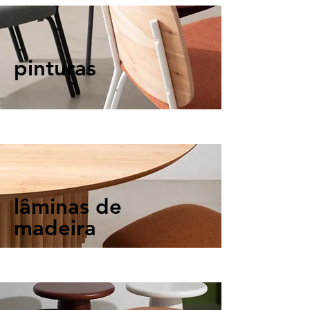
pinturas
lâminas de
madeira