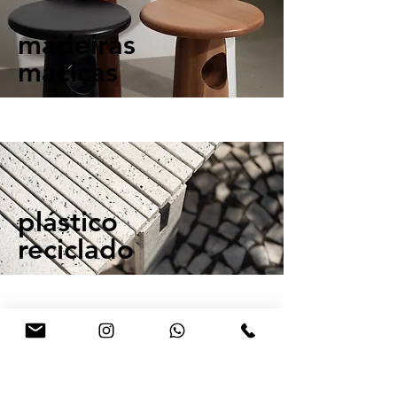
madeiras
maciças
plástico
reciclado
contato@labmobili.com.br