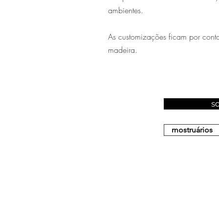
ambientes.
As customizações ficam por conta 
madeira.
s
mostruários