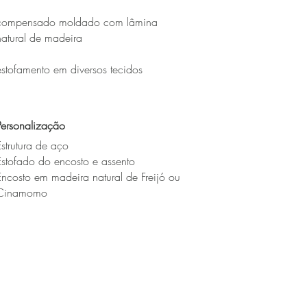
compensado moldado com lâmina
natural de madeira
estofamento em diversos tecidos
Personalização
Estrutura de aço
Estofado do encosto e assento
Encosto em madeira natural de Freijó ou
Cinamomo