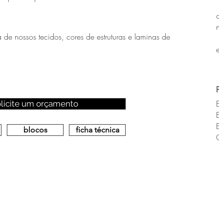
de nossos tecidos, cores de estruturas e laminas de
olicite um orçamento
blocos
ficha técnica