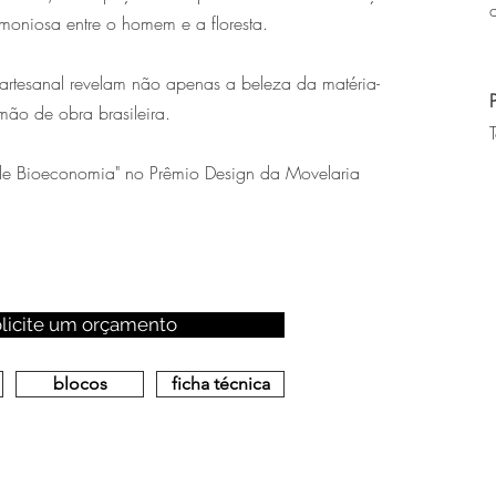
rmoniosa entre o homem e a floresta.
artesanal revelam não apenas a beleza da matéria-
ão de obra brasileira.
 de Bioeconomia" no Prêmio Design da Movelaria
olicite um orçamento
blocos
ficha técnica