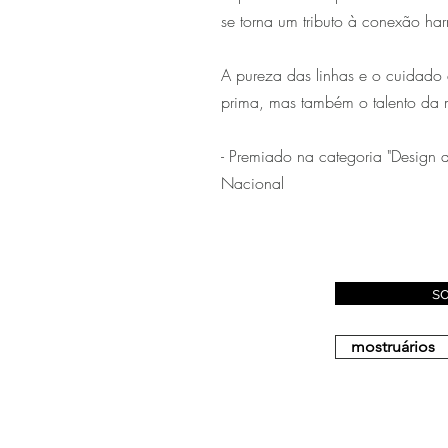
se torna um tributo à conexão ha
A pureza das linhas e o cuidado 
prima, mas também o talento da m
- Premiado na categoria "Design
Nacional
s
mostruários