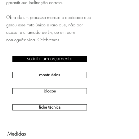
garantir sua inclinação correta.
Obra de um processo moroso e dedicado que
gerou esse fruto único e raro que, não por
acaso, é chamado de Liv, ou em bom
norueguês: vida. Celebremos.
solicite um orçamento
mostruários
blocos
ficha técnica
Medidas