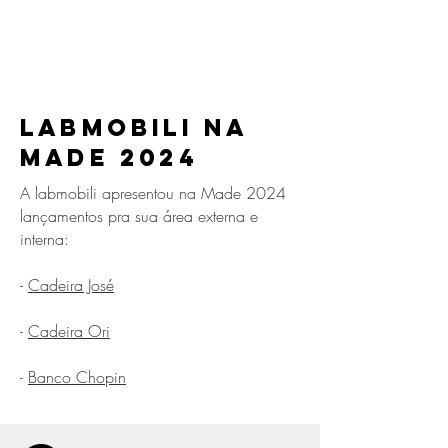
labmobili na
Made 2024
A labmobili apresentou na Made 2024
lançamentos pra sua área externa e
interna:
-
Cadeira José
-
Cadeira Ori
-
Banco Chopin