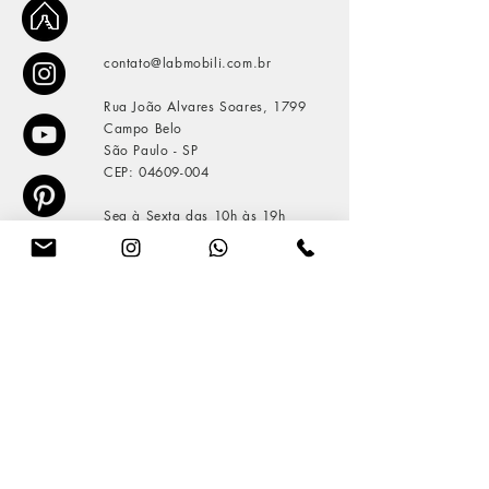
contato@labmobili.com.br
Rua João Alvares Soares, 1799
Campo Belo
São Paulo - SP
CEP:
04609-004
Seg à Sexta das 10h às 19h
Sábado das 10h às 16h
exceto feriados
Telefone e WhatsApp:
+55 11 5505-1201
manual de conservação
política de privacidade
e cookies
ir para VIGA