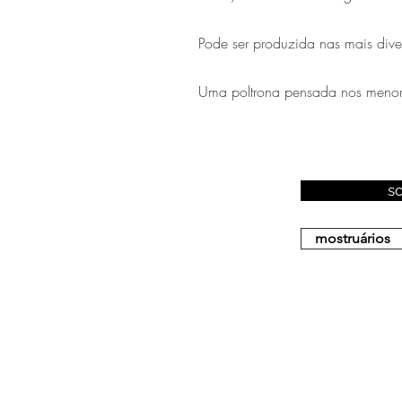
Pode ser produzida nas mais diver
Uma poltrona pensada nos menore
s
mostruários