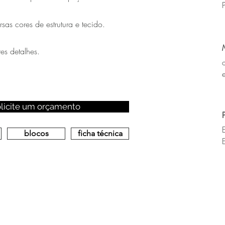
sas cores de estrutura e tecido.
s detalhes.
olicite um orçamento
blocos
ficha técnica