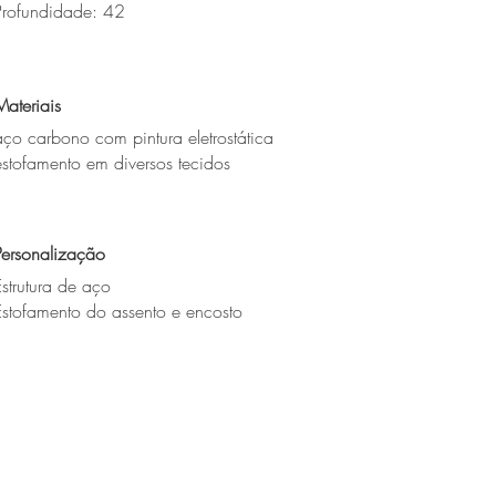
Profundidade: 42
Materiais
aço carbono com pintura eletrostática
estofamento em diversos tecidos
Personalização
Estrutura de aço
Estofamento do assento e encosto