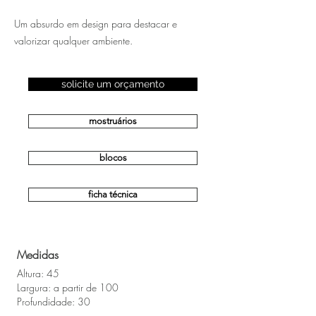
Um absurdo em design para destacar e
valorizar qualquer ambiente.
solicite um orçamento
mostruários
blocos
ficha técnica
Medidas
Altura: 45
Largura: a partir de 100
Profundidade: 30