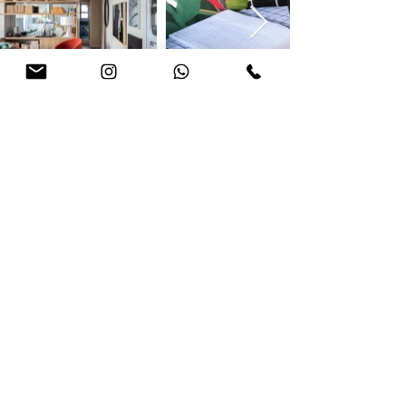
grupo lar - todos
arq
butantã
são paulo - sp