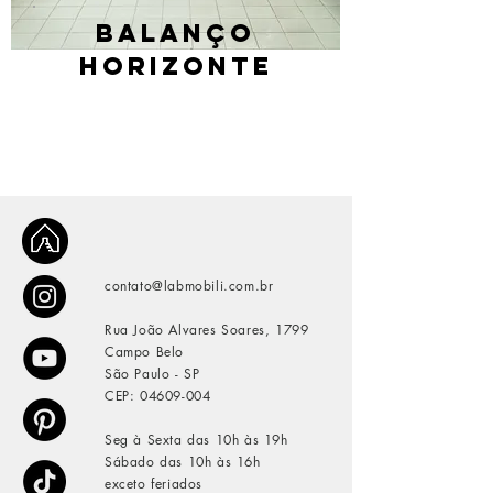
BALANÇO
HORIZONTE
contato@labmobili.com.br
Rua João Alvares Soares, 1799
Campo Belo
São Paulo - SP
CEP:
04609-004
Seg à Sexta das 10h às 19h
Sábado das 10h às 16h
exceto feriados