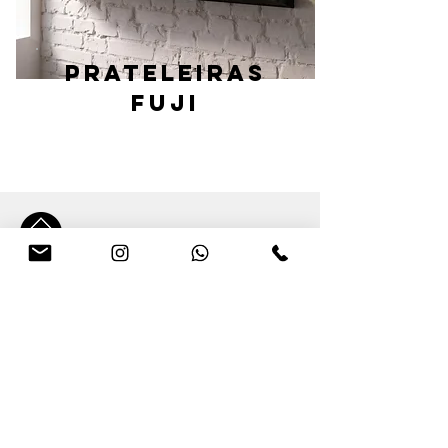
Prateleiras
Fuji
contato@labmobili.com.br
Rua João Alvares Soares, 1799
Campo Belo
São Paulo - SP
CEP:
04609-004
Seg à Sexta das 10h às 19h
Sábado das 10h às 16h